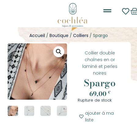
Les nouveautés
Boucles d’oreilles
Accueil
/
Boutique
/
Colliers
/ Spargo
Collier double
chaînes en or
laminé et perles
noires
Spargo
69,00
€
Rupture de stock
ajouter à ma
liste