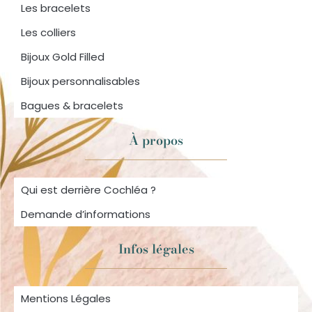
Les bracelets
Les colliers
Bijoux Gold Filled
Bijoux personnalisables
Bagues & bracelets
À propos
Qui est derrière Cochléa ?
Demande d’informations
Infos légales
Mentions Légales