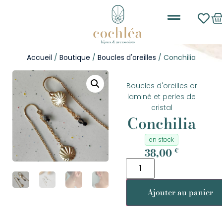
Les nouveautés
Boucles d’oreilles
Accueil
/
Boutique
/
Boucles d'oreilles
/ Conchilia
Boucles d'oreilles or
laminé et perles de
cristal
Conchilia
en stock
38,00
€
Ajouter au panier